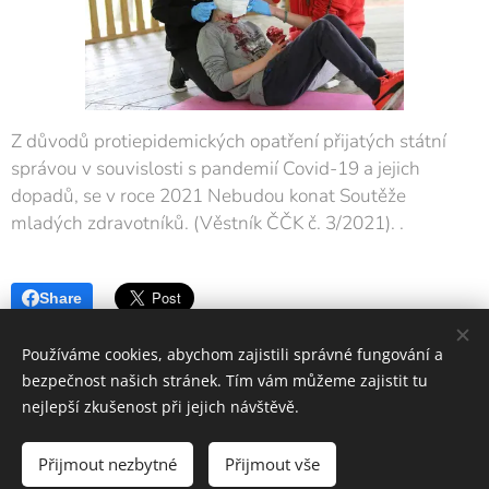
Z důvodů protiepidemických opatření přijatých státní
správou v souvislosti s pandemií Covid-19 a jejich
dopadů, se v roce 2021 Nebudou konat Soutěže
mladých zdravotníků. (Věstník ČČK č. 3/2021). .
Share
Používáme cookies, abychom zajistili správné fungování a
bezpečnost našich stránek. Tím vám můžeme zajistit tu
nejlepší zkušenost při jejich návštěvě.
OS ČČK Mladá Boleslav
Přijmout nezbytné
Přijmout vše
Vytvořeno službou
Webnode
Cookies