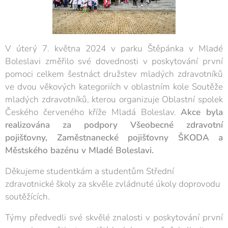
V úterý 7. května 2024 v parku Štěpánka v Mladé
Boleslavi změřilo své dovednosti v poskytování první
pomoci celkem šestnáct družstev mladých zdravotníků
ve dvou věkových kategoriích v oblastním kole Soutěže
mladých zdravotníků, kterou organizuje Oblastní spolek
Českého červeného kříže Mladá Boleslav.
Akce byla
realizována za podpory Všeobecné zdravotní
pojišťovny, Zaměstnanecké pojišťovny ŠKODA a
Městského bazénu v Mladé Boleslavi.
Děkujeme studentkám a studentům Střední
zdravotnické školy za skvěle zvládnuté úkoly doprovodu
soutěžících.
Týmy předvedli své skvělé znalosti v poskytování první