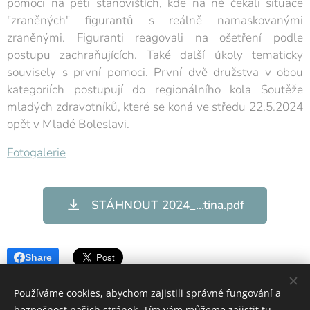
pomoci na pěti stanovištích, kde na ně čekali situace
"zraněných" figurantů s reálně namaskovanými
zraněnými. Figuranti reagovali na ošetření podle
postupu zachraňujících. Také další úkoly tematicky
souvisely s první pomoci. První dvě družstva v obou
kategoriích postupují do regionálního kola Soutěže
mladých zdravotníků, které se koná ve středu 22.5.2024
opět v Mladé Boleslavi.
Fotogalerie
STÁHNOUT 2024_...tina.pdf
Share
Používáme cookies, abychom zajistili správné fungování a
bezpečnost našich stránek. Tím vám můžeme zajistit tu