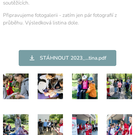
soutěžících.
Připravujeme fotogalerii - zatím jen pár fotografií z
průběhu. Výsledková listina dole.
STÁHNOUT 2023_...tina.pdf