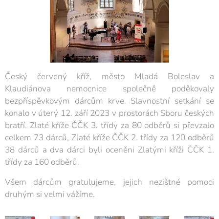
Český červený kříž, město Mladá Boleslav a
Klaudiánova nemocnice společně poděkovaly
bezpříspěvkovým dárcům krve. Slavnostní setkání se
konalo v úterý 12. září 2023 v prostorách Sboru českých
bratří. Zlaté kříže ČČK 3. třídy za 80 odběrů si převzalo
celkem 73 dárců, Zlaté kříže ČČK 2. třídy za 120 odběrů
38 dárců a dva dárci byli oceněni Zlatými kříži ČČK 1.
třídy za 160 odběrů.
Všem dárcům gratulujeme, jejich nezištné pomoci
druhým si velmi vážíme.