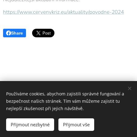
https://www.cervenykriz.eu/aktuality/povodne-2024
Share
Používáme cookies, abychom zajistili správné fungování a
bezpečnost našich stránek. Tím vám můžeme zajistit tu
nejlepší zkušenost při jejich návštěvě.
OS ČČK Mladá Boleslav
Přijmout nezbytné
Přijmout vše
Vytvořeno službou
Webnode
Cookies