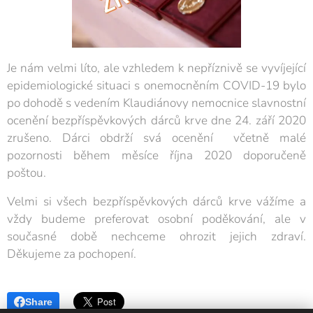
Je nám velmi líto, ale vzhledem k nepříznivě se vyvíjející
epidemiologické situaci s onemocněním COVID-19 bylo
po dohodě s vedením Klaudiánovy nemocnice slavnostní
ocenění bezpříspěvkových dárců krve dne 24. září 2020
zrušeno. Dárci obdrží svá ocenění včetně malé
pozornosti během měsíce října 2020 doporučeně
poštou.
Velmi si všech bezpříspěvkových dárců krve vážíme a
vždy budeme preferovat osobní poděkování, ale v
současné době nechceme ohrozit jejich zdraví.
Děkujeme za pochopení.
Share