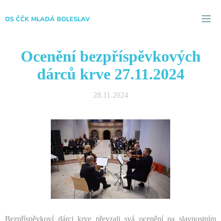
OS ČČK MLADÁ BOLESLAV
Ocenění bezpříspěvkových
dárců krve 27.11.2024
28.11.2024
Bezpříspěvkoví dárci krve převzali svá ocenění na slavnostním