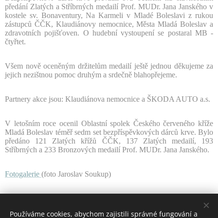
předání Zlatých a Stříbrných medailí Prof. MUDr. Jana Janského v
kostele sv. Bonaventury, Na Karmeli v Mladé Boleslavi z rukou
zástupců ČČK, Klaudiánovy nemocnice, Města Mladá Boleslav a
zdravotních pojišťoven. O hudební vystoupení se postaral MB -
čtyřtet.
Všem nově oceněným držitelům medailí ještě jednou děkujeme za
jejich nezištnou pomoc druhým a srdečně blahopřejeme.
Partnery akce jsou: Klaudiánova nemocnice a ŠKODA AUTO a.s.
V letošním roce ocenil Oblastní spolek Českého červeného kříže
Mladá Boleslav téměř sedm set bezpříspěvkových dárců krve. Bylo
předáno 121 Zlatých křížů ČČK, 137 Zlatých medailí, 193
Stříbrných a 233 Bronzových medailí Prof. MUDr. Jana Janského.
Fotogalerie
(foto Jaroslav Soukup)
Používáme cookies, abychom zajistili správné fungování a
Share