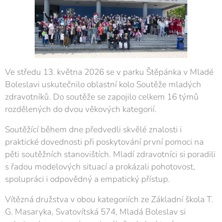
Ve středu 13. května 2026 se v parku Štěpánka v Mladé
Boleslavi uskutečnilo oblastní kolo Soutěže mladých
zdravotníků. Do soutěže se zapojilo celkem 16 týmů
rozdělených do dvou věkových kategorií.
Soutěžící během dne předvedli skvělé znalosti i
praktické dovednosti při poskytování první pomoci na
pěti soutěžních stanovištích. Mladí zdravotníci si poradili
s řadou modelových situací a prokázali pohotovost,
spolupráci i odpovědný a empatický přístup.
Vítězná družstva v obou kategoriích ze Základní škola T.
G. Masaryka, Svatovítská 574, Mladá Boleslav si