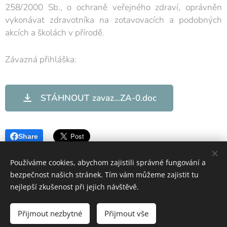
258/2000 Sb., o ochraně veřejného zdraví, oprávněn
vykonávat zdravotníka na zotavovacích a podobných
akcích a školách v přírodě.
Závazná přihláška:
STÁHNOUT zavaz...ZA-0.doc
Share
Používáme cookies, abychom zajistili správné fungování a
bezpečnost našich stránek. Tím vám můžeme zajistit tu
nejlepší zkušenost při jejich návštěvě.
OS ČČK Mladá Boleslav
Přijmout nezbytné
Přijmout vše
Vytvořeno službou
Webnode
Cookies