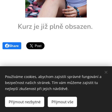
Kurz je již plně obsazen.
Share
Používáme cookies, abychom zajistili správné fungování a
bezpečnost našich stránek. Tím vám můžeme zajistit tu
nejlepší zkušenost při jejich návštěvě.
OS ČČK Mladá Boleslav
Přijmout nezbytné
Přijmout vše
Vytvořeno službou
Webnode
Cookies