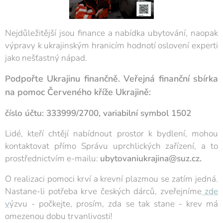
Nejdůležitější jsou finance a nabídka ubytování, naopak
výpravy k ukrajinským hranicím hodnotí oslovení experti
jako nešťastný nápad.
odpořte Ukrajinu finančně.
Veřejná finanční sbírka
P
na pomoc Červeného kříže Ukrajině:
číslo účtu: 333999/2700, variabilní symbol 1502
Lidé, kteří chtějí nabídnout prostor k bydlení, mohou
kontaktovat přímo Správu uprchlických zařízení, a to
prostřednictvím e-mailu:
ubytovaniukrajina@suz.cz.
O realizaci pomoci krví a krevní plazmou se zatím jedná.
Nastane-li potřeba krve českých dárců, zveřejníme
zde
v
ýzvu - počkejte, prosím, zda se tak stane - krev má
omezenou dobu trvanlivosti!