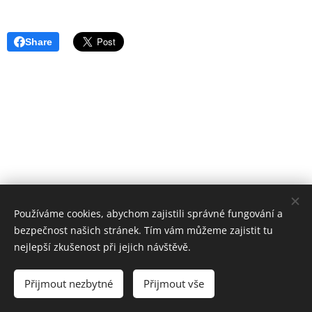
Share
Používáme cookies, abychom zajistili správné fungování a
bezpečnost našich stránek. Tím vám můžeme zajistit tu
nejlepší zkušenost při jejich návštěvě.
OS ČČK Mladá Boleslav
Přijmout nezbytné
Přijmout vše
Vytvořeno službou
Webnode
Cookies