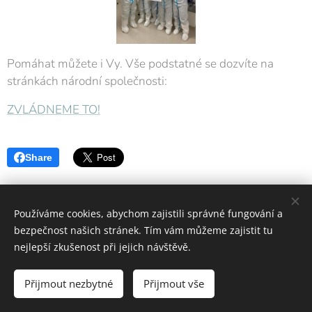
Pomáhat můžete i Vy. Vše podstatné se dozvíte na
stránkách národní společnosti:
ZVLÁDNEME TO!
Share
Používáme cookies, abychom zajistili správné fungování a
bezpečnost našich stránek. Tím vám můžeme zajistit tu
nejlepší zkušenost při jejich návštěvě.
OS ČČK Mladá Boleslav
Přijmout nezbytné
Přijmout vše
Vytvořeno službou
Webnode
Cookies