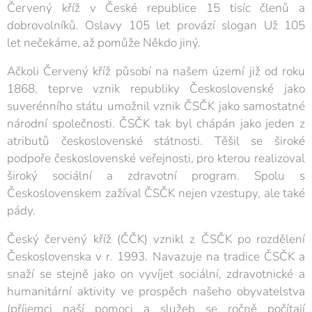
Červený kříž v České republice 15 tisíc členů a
dobrovolníků. Oslavy 105 let provází slogan Už 105
let nečekáme, až pomůže Někdo jiný.
Ačkoli Červený kříž působí na našem území již od roku
1868, teprve vznik republiky Československé jako
suverénního státu umožnil vznik ČSČK jako samostatné
národní společnosti. ČSČK tak byl chápán jako jeden z
atributů československé státnosti. Těšil se široké
podpoře československé veřejnosti, pro kterou realizoval
široký sociální a zdravotní program. Spolu s
Československem zažíval ČSČK nejen vzestupy, ale také
pády.
Český červený kříž (ČČK) vznikl z ČSČK po rozdělení
Československa v r. 1993. Navazuje na tradice ČSČK a
snaží se stejně jako on vyvíjet sociální, zdravotnické a
humanitární aktivity ve prospěch našeho obyvatelstva
(příjemci naší pomoci a služeb se ročně počítají