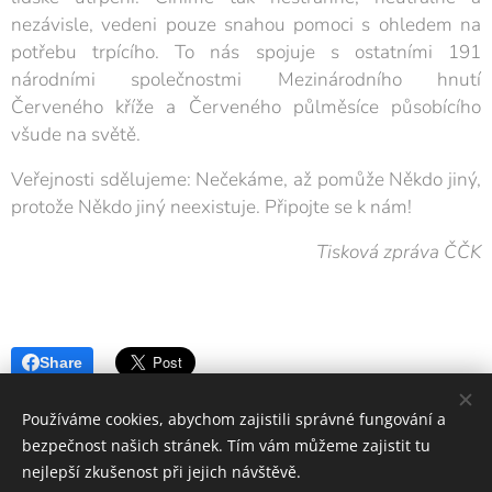
nezávisle, vedeni pouze snahou pomoci s ohledem na
potřebu trpícího. To nás spojuje s ostatními 191
národními společnostmi Mezinárodního hnutí
Červeného kříže a Červeného půlměsíce působícího
všude na světě.
Veřejnosti sdělujeme: Nečekáme, až pomůže Někdo jiný,
protože Někdo jiný neexistuje. Připojte se k nám!
Tisková zpráva ČČK
Share
Používáme cookies, abychom zajistili správné fungování a
bezpečnost našich stránek. Tím vám můžeme zajistit tu
nejlepší zkušenost při jejich návštěvě.