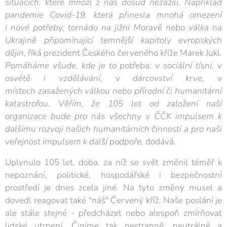
situacích, které mnozí z nás dosud nezažili. Například
pandemie Covid-19, která přinesla mnohá omezení
i nové potřeby, tornádo na jižní Moravě nebo válka na
Ukrajině připomínající temnější kapitoly evropských
dějin,
říká prezident Českého červeného kříže Marek Jukl.
Pomáháme všude, kde je to potřeba: v sociální tísni, v
osvětě i vzdělávání, v dárcovství krve, v
místech zasažených válkou nebo přírodní či humanitární
katastrofou. Věřím, že 105 let od založení naší
organizace bude pro nás všechny v ČČK impulsem k
dalšímu rozvoji našich humanitárních činností a pro naši
veřejnost impulsem k další podpoře,
dodává.
Uplynulo 105 let, doba, za níž se svět změnil téměř k
nepoznání, politické, hospodářské i bezpečnostní
prostředí je dnes zcela jiné. Na tyto změny musel a
dovedl reagovat také "náš" Červený kříž. Naše poslání je
ale stále stejné - předcházet nebo alespoň zmírňovat
lidské utrpení. Činíme tak nestranně, neutrálně a