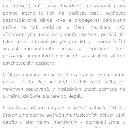
na statisíce), učit laiky dovednosti poskytovat první
pomoc (ročně je jich na padesát tisíc), oceňovat
bezpříspěvkové dárce krve a propagovat dárcovství
(ročně se tak setkáme s třemi desítkami tisíc
vícenásobných dárců nejcennější tekutiny), pořádá ale
také třeba ozdravné pobyty pro děti a seniory či šíří
znalost humanitárního práva. V neposlední řadě
poskytuje humanitární pomoc při katastrofách včetně
psychosociální podpory.
ČČK nezapomíná ani na trpící v zahraničí – svou pomoc
poslal již do více než čtyř desítek zemí světa, do
mnohých opakovaně, v posledních letech zejména na
Ukrajinu, do Sýrie, ale také do Nepálu.
Není to tak dávno, co jsme s hrdostí oslavili 100 let.
Století plné pomoci potřebným. Posledních pět let však
patřilo k těm velmi intenzívním - pomáhali jsme v