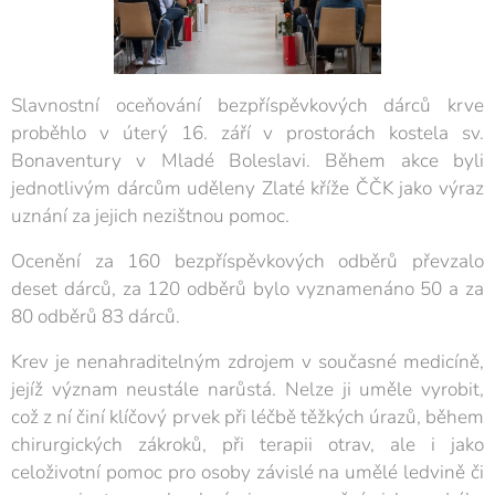
Slavnostní oceňování bezpříspěvkových dárců krve
proběhlo v úterý 16. září v prostorách kostela sv.
Bonaventury v Mladé Boleslavi. Během akce byli
jednotlivým dárcům uděleny Zlaté kříže ČČK jako výraz
uznání za jejich nezištnou pomoc.
Ocenění za 160 bezpříspěvkových odběrů převzalo
deset dárců, za 120 odběrů bylo vyznamenáno 50 a za
80 odběrů 83 dárců.
Krev je nenahraditelným zdrojem v současné medicíně,
jejíž význam neustále narůstá. Nelze ji uměle vyrobit,
což z ní činí klíčový prvek při léčbě těžkých úrazů, během
chirurgických zákroků, při terapii otrav, ale i jako
celoživotní pomoc pro osoby závislé na umělé ledvině či