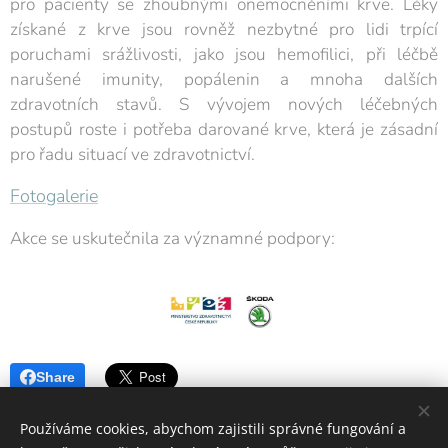
pro pacienty se zhoubnými onemocněními krve. Léky
získané z krve jsou rovněž nezbytné pro lidi trpící
poruchami srážlivosti, jako jsou hemofilici, při léčbě
narušené imunity, popálenin a mnoha dalších
zdravotních stavů. S vývojem nových léčebných
postupů roste i potřeba darované krve, která je zásadní
pro řadu situací ve zdravotnictví.
Fotogalerie
Akce se uskutečnila za významné podpory:
Share
Používáme cookies, abychom zajistili správné fungování a